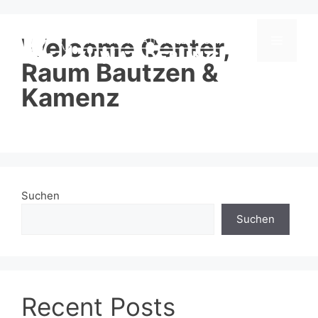
Zum
Inhalt
springen
Welcome Center,
Menü
Raum Bautzen &
Kamenz
Suchen
Suchen
Recent Posts