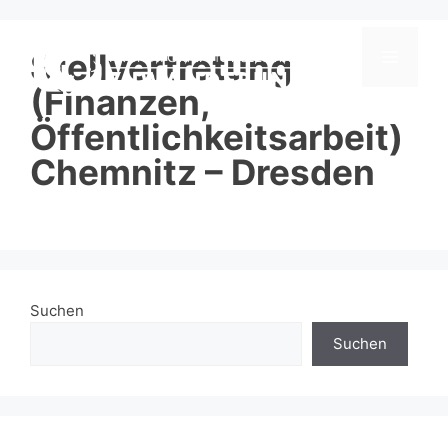
Zum
Inhalt
springen
Stellvertretung
Menü
(Finanzen,
Öffentlichkeitsarbeit)
Chemnitz – Dresden
Suchen
Suchen